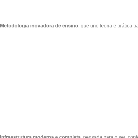
Metodologia inovadora de ensino
, que une teoria e prática 
Infraestrutura moderna e completa
, pensada para o seu con