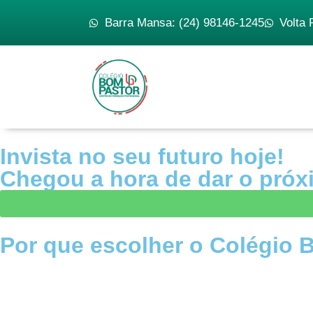
Barra Mansa: (24) 98146-1245
Volta 
Invista no seu futuro hoje!
Chegou a hora de dar o próx
Por que escolher o Colégio 