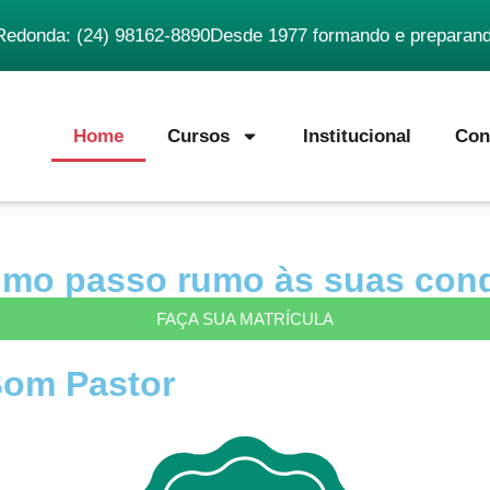
Redonda: (24) 98162-8890
Desde 1977 formando e preparando
Home
Cursos
Institucional
Con
imo passo rumo às suas conq
FAÇA SUA MATRÍCULA
Bom Pastor